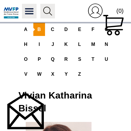
(0)
A
B
C
D
E
F
G
H
I
J
K
L
M
N
O
P
Q
R
S
T
U
V
W
X
Y
Z
Vivian Katharina
Bissel