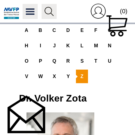
(0)
A
B
C
D
E
F
G
H
I
J
K
L
M
N
O
P
Q
R
S
T
U
V
W
X
Y
Z
Dr. Volker Zota