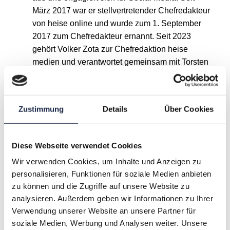
März 2017 war er stellvertretender Chefredakteur
von heise online und wurde zum 1. September
2017 zum Chefredakteur ernannt. Seit 2023
gehört Volker Zota zur Chefredaktion heise
medien und verantwortet gemeinsam mit Torsten
Beeck heise online und die Magazine c’t, Mac & i
und c’t Fotografie.
Zustimmung
Details
Über Cookies
A
B
C
D
E
F
G
Diese Webseite verwendet Cookies
H
I
J
K
L
M
N
Wir verwenden Cookies, um Inhalte und Anzeigen zu
personalisieren, Funktionen für soziale Medien anbieten
O
P
Q
R
S
T
U
zu können und die Zugriffe auf unsere Website zu
analysieren. Außerdem geben wir Informationen zu Ihrer
Verwendung unserer Website an unsere Partner für
V
W
X
Y
Z
soziale Medien, Werbung und Analysen weiter. Unsere