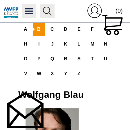
(0)
A
B
C
D
E
F
G
H
I
J
K
L
M
N
O
P
Q
R
S
T
U
V
W
X
Y
Z
Wolfgang Blau