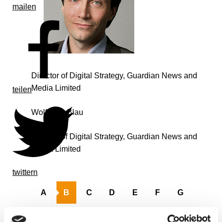
mailen
Director of Digital Strategy, Guardian News and
Media Limited
teilen
Wolfgang Blau
Director of Digital Strategy, Guardian News and
Media Limited
twittern
A
B
C
D
E
F
G
H
I
J
K
L
M
N