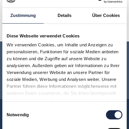
O
P
Q
R
S
T
U
Zustimmung
Details
Über Cookies
V
W
X
Y
Z
Diese Webseite verwendet Cookies
Wir verwenden Cookies, um Inhalte und Anzeigen zu
personalisieren, Funktionen für soziale Medien anbieten
Keine Veranstaltung mehr verpassen:
zu können und die Zugriffe auf unsere Website zu
analysieren. Außerdem geben wir Informationen zu Ihrer
Jetzt für den
MVFP Akademie
Verwendung unserer Website an unsere Partner für
soziale Medien, Werbung und Analysen weiter. Unsere
Newsletter anmelden
!
Partner führen diese Informationen möglicherweise mit
weiteren Daten zusammen, die Sie ihnen bereitgestellt
haben oder die sie im Rahmen Ihrer Nutzung der Dienste
gesammelt haben.
Einwilligungsauswahl
Akademie
Notwendig
Über uns
FAQ