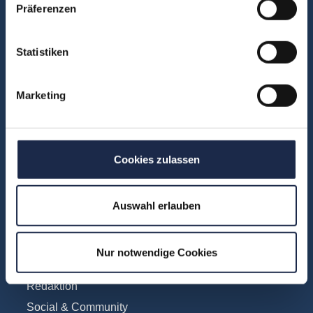
Präferenzen
Unsere Experten
Teilnehmerstimmen
Statistiken
Kontakt
Marketing
Fachbereiche
Abo & Subscription
Cookies zulassen
Anzeigen
Fachübergreifend
Internationales
Auswahl erlauben
IT und Digital
KI
Nur notwendige Cookies
Marketing
Redaktion
Social & Community