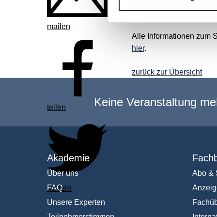
Veranstaltungsformate, 
Anregungen für Ihren Me
mailen
Alle Informationen zum S
hier
.
zurück zur Übersicht
Keine Veranstaltung me
teilen
Akademie
Fachb
Über uns
Abo & 
FAQ
Anzeig
twittern
Unsere Experten
Fachüb
Teilnehmerstimmen
Interna