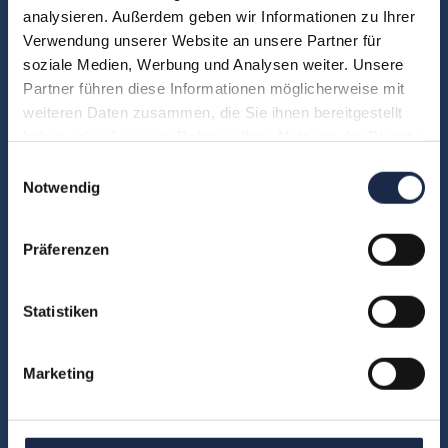
analysieren. Außerdem geben wir Informationen zu Ihrer
FAQ
Verwendung unserer Website an unsere Partner für
Unsere Experten
soziale Medien, Werbung und Analysen weiter. Unsere
Teilnehmerstimmen
Partner führen diese Informationen möglicherweise mit
weiteren Daten zusammen, die Sie ihnen bereitgestellt
Kontakt
haben oder die sie im Rahmen Ihrer Nutzung der Dienste
gesammelt haben.
Einwilligungsauswahl
Notwendig
Fachbereiche
Abo & Subscription
Präferenzen
Anzeigen
Fachübergreifend
Statistiken
Internationales
IT und Digital
Marketing
KI
Marketing
Redaktion