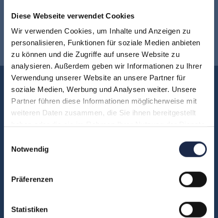
Jetzt für den
MVFP Akademie
Diese Webseite verwendet Cookies
Wir verwenden Cookies, um Inhalte und Anzeigen zu
Newsletter anmelden
!
personalisieren, Funktionen für soziale Medien anbieten
zu können und die Zugriffe auf unsere Website zu
analysieren. Außerdem geben wir Informationen zu Ihrer
Verwendung unserer Website an unsere Partner für
Akademie
soziale Medien, Werbung und Analysen weiter. Unsere
Über uns
Partner führen diese Informationen möglicherweise mit
weiteren Daten zusammen, die Sie ihnen bereitgestellt
FAQ
haben oder die sie im Rahmen Ihrer Nutzung der Dienste
Unsere Experten
gesammelt haben.
Einwilligungsauswahl
Teilnehmerstimmen
Notwendig
Kontakt
Präferenzen
Fachbereiche
Statistiken
Abo & Subscription