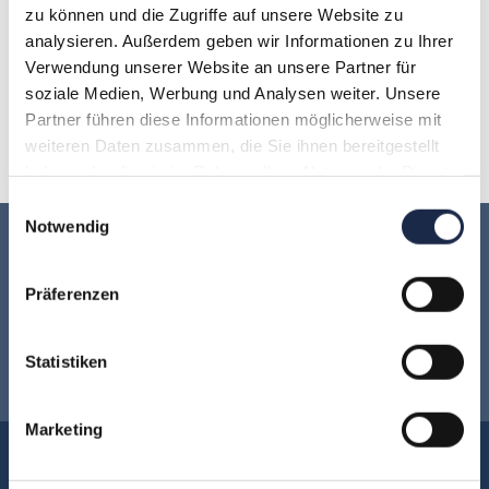
zu können und die Zugriffe auf unsere Website zu
Artikel
analysieren. Außerdem geben wir Informationen zu Ihrer
Masterclass ‚Facebook Advertising‘: Erfolgreiche
Verwendung unserer Website an unsere Partner für
Kampagnen auf Facebook
soziale Medien, Werbung und Analysen weiter. Unsere
Partner führen diese Informationen möglicherweise mit
11. Dezember 2015
weiteren Daten zusammen, die Sie ihnen bereitgestellt
haben oder die sie im Rahmen Ihrer Nutzung der Dienste
gesammelt haben.
Einwilligungsauswahl
Notwendig
Keine Veranstaltung mehr verpassen:
Präferenzen
Jetzt für den
MVFP Akademie
Newsletter anmelden
!
Statistiken
Marketing
Akademie