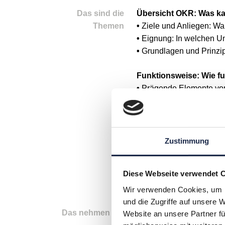
Das sind die
Übersicht OKR: Was kan
Themen
•
Ziele und Anliegen: Wa
•
Eignung: In welchen Un
•
Grundlagen und Prinzip
Funktionsweise: Wie fu
•
Prägende Elemente von
•
Ablauf: Von der strate
•
Wirkungsweise: Welche 
Nebenwirkungen können 
Zustimmung
Einführung: Was ist b
•
OKR-Readiness: Ist da
Diese Webseite verwendet 
•
Vorgehensweise: Wie kö
•
Tipps & Tricks zur prak
Wir verwenden Cookies, um I
und die Zugriffe auf unsere 
Das nehmen Sie
In diesem Seminar wird a
Website an unsere Partner fü