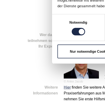
mit
und worauf man bei der E
möglicherweise mit weiteren
der Dienste gesammelt habe
die Methode für Ihr Unte
Sie bei der Umsetzung u
Einwilligungsauswahl
Notwendig
Machen Sie die ersten Sc
Wer daran
Führungskräfte in Medie
teilnehmen sollte
Ihr Experte
Nur notwendige Cook
© Anke Jacob
Weitere
Hier
finden Sie weitere 
Informationen
Praxiserfahrungen aus M
nehmen Sie erste Hilfsmit