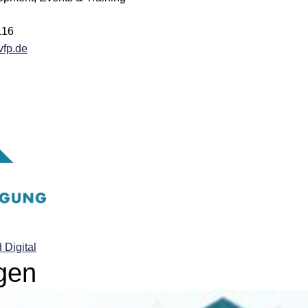
116
vfp.de
 Digital
gen