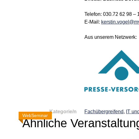
Telefon: 030.72 62 98 – 
E-Mail:
kerstin.vogel@m
Aus unserem Netzwerk:
Kategorie/n
Fachübergreifend
,
IT und
WebSeminar
WebSeminar
WebSeminar
Ähnliche Veranstaltun