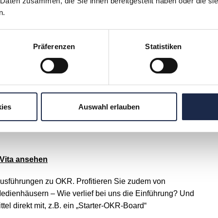
inführung achten sollte. Sie können besser beurteilen, ob
 Daten zusammen, die Sie ihnen bereitgestellt haben oder die s
n.
rnehmen oder Team geeignet ist. Wertvolle Arbeitshilfen, die
nterstützen, erhalten Sie außerdem im Seminar.
Präferenzen
Statistiken
hritte in Richtung eines Hochleistungsteams.
nhäusern, Agile Coaches, Organisationsentwickler
Dr. Marco Olavarria
ies
Auswahl erlauben
Geschäftsführender Gesellschafter, Berlin Consulting
Vita ansehen
Ausführungen zu OKR. Profitieren Sie zudem von
edienhäusern – Wie verlief bei uns die Einführung? Und
tel direkt mit, z.B. ein „Starter-OKR-Board“