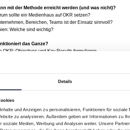
n mit der Methode erreicht werden (und was nicht)?
rum sollte ein Medienhaus auf OKR setzen?
ternehmen, Bereichen, Teams ist der Einsatz sinnvoll?
ien: Welche sind wichtig?
nktioniert das Ganze?
 OKR: Objectives und Key Results formulieren
gischen Basis bis zum Review der Ergebnisse
Effekte können erzielt werden und welche
auftreten?
Details
ei der praktischen Umsetzung zu beachten?
s Team / Unternehmen bereit für OKR?
Cookies
nnen OKR erfolgreich eingeführt oder politisiert werden?
tischen Einführung
nhalte und Anzeigen zu personalisieren, Funktionen für soziale
Website zu analysieren. Außerdem geben wir Informationen zu I
nschaulich dargestellt, wie die OKR-Methode funktioniert
r soziale Medien, Werbung und Analysen weiter. Unsere Partner