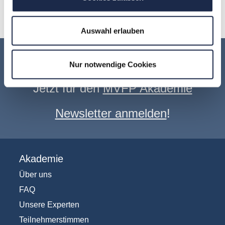
1
2
4
Auswahl erlauben
Keine Veranstaltung mehr verpassen:
Nur notwendige Cookies
Jetzt für den
MVFP Akademie
Newsletter anmelden
!
Akademie
Über uns
FAQ
Unsere Experten
Teilnehmerstimmen