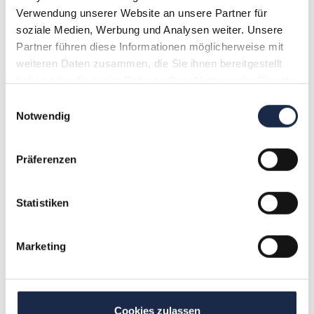
Verwendung unserer Website an unsere Partner für
soziale Medien, Werbung und Analysen weiter. Unsere
Partner führen diese Informationen möglicherweise mit
Artikel
weiteren Daten zusammen, die Sie ihnen bereitgestellt
75 Jahre heise – die Transformation von Print zu Pixel
haben oder die sie im Rahmen Ihrer Nutzung der Dienste
27. Juni 2024
gesammelt haben.
Einwilligungsauswahl
Notwendig
Präferenzen
Statistiken
Artikel
Transformation von Print zu Digital – Wie Verlage und
Medienunternehmen den Wandel meistern
Marketing
24. April 2024
Cookies zulassen