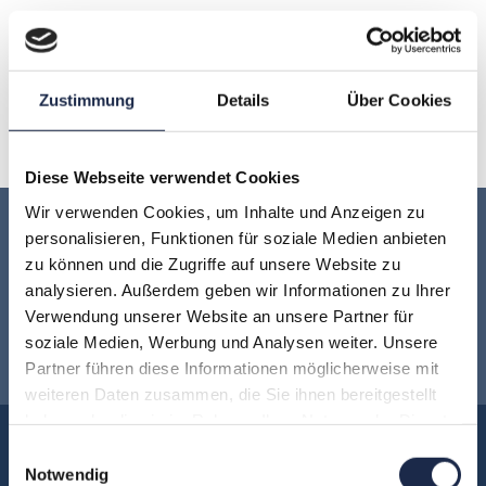
Artikel
Content Innovation Day – Innovationsprozesse fördern
und Reichweite gewinnen
Zustimmung
Details
Über Cookies
13. Juli 2016
Diese Webseite verwendet Cookies
Wir verwenden Cookies, um Inhalte und Anzeigen zu
Keine Veranstaltung mehr verpassen:
personalisieren, Funktionen für soziale Medien anbieten
zu können und die Zugriffe auf unsere Website zu
analysieren. Außerdem geben wir Informationen zu Ihrer
Jetzt für den
MVFP Akademie
Verwendung unserer Website an unsere Partner für
soziale Medien, Werbung und Analysen weiter. Unsere
Newsletter anmelden
!
Partner führen diese Informationen möglicherweise mit
weiteren Daten zusammen, die Sie ihnen bereitgestellt
haben oder die sie im Rahmen Ihrer Nutzung der Dienste
Akademie
gesammelt haben.
Einwilligungsauswahl
Notwendig
Über uns