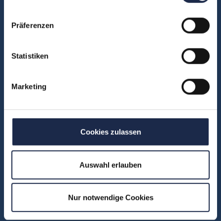
FAQ
Präferenzen
Unsere Experten
Teilnehmerstimmen
Statistiken
Kontakt
Marketing
Fachbereiche
Abo & Subscription
Anzeigen
Cookies zulassen
Fachübergreifend
Internationales
Auswahl erlauben
IT und Digital
KI
Nur notwendige Cookies
Marketing
Redaktion