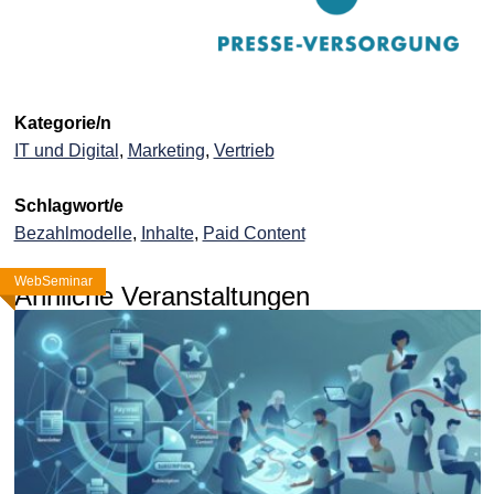
Kategorie/n
IT und Digital
,
Marketing
,
Vertrieb
Schlagwort/e
Bezahlmodelle
,
Inhalte
,
Paid Content
WebSeminar
WebSeminar
WebSeminar
Ähnliche Veranstaltungen