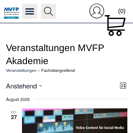
(0)
Veranstaltungen MVFP
Akademie
Veranstaltungen
Fachübergreifend
Ansi
Anstehend
Ver
Liste
Navi
Ans
Datum
Nav
August 2026
wählen.
DO.
27