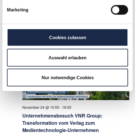
24
Marketing
November 24 @ 9:30
.
13:00
Events als Erlösquelle: Strategien,
Cookies zulassen
Monetarisierung & Best Cases
Die Durchführung erfolgt DIGITAL!
Auswahl erlauben
Tickets kaufen
249,00€
DI.
Nur notwendige Cookies
24
November 24 @ 10:00
.
16:00
Unternehmensbesuch VNR Group:
Transformation vom Verlag zum
Medientechnologie-Unternehmen