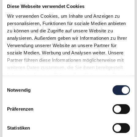
Diese Webseite verwendet Cookies
November 9 @ 9:00
.
17:00
Workshop: Marke first – Relevanz in Zeiten
Wir verwenden Cookies, um Inhalte und Anzeigen zu
von KI
personalisieren, Funktionen für soziale Medien anbieten
zu können und die Zugriffe auf unsere Website zu
Space
Am Sandtorkai 27, Hamburg, Hamburg
analysieren. Außerdem geben wir Informationen zu Ihrer
Tickets kaufen
590,00€
Verwendung unserer Website an unsere Partner für
soziale Medien, Werbung und Analysen weiter. Unsere
DI.
17
Partner führen diese Informationen möglicherweise mit
weiteren Daten zusammen, die Sie ihnen bereitgestellt
haben oder die sie im Rahmen Ihrer Nutzung der Dienste
gesammelt haben.
Einwilligungsauswahl
November 17 @ 9:30
.
12:30
Notwendig
Claude kompakt: Prompting, Skills &
produktive Workflows für Verlage
Präferenzen
Die Durchführung erfolgt DIGITAL!
Tickets kaufen
249,00€
Statistiken
DI.