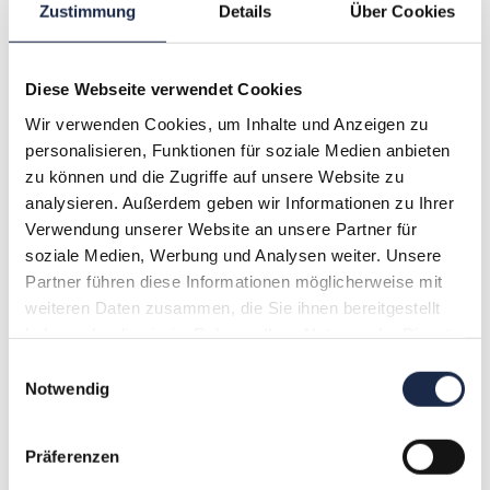
Zustimmung
Details
Über Cookies
März 11 @ 10:00
.
16:00
Diese Webseite verwendet Cookies
Digitale Ernte: Wie der Landwirtschaftsverlag
Wir verwenden Cookies, um Inhalte und Anzeigen zu
Münster neue Erlöse schafft
personalisieren, Funktionen für soziale Medien anbieten
Landwirtschaftsverlag GmbH, Münster
, Germany
zu können und die Zugriffe auf unsere Website zu
analysieren. Außerdem geben wir Informationen zu Ihrer
490,00€
Verwendung unserer Website an unsere Partner für
soziale Medien, Werbung und Analysen weiter. Unsere
MI.
18
Partner führen diese Informationen möglicherweise mit
weiteren Daten zusammen, die Sie ihnen bereitgestellt
haben oder die sie im Rahmen Ihrer Nutzung der Dienste
gesammelt haben.
Einwilligungsauswahl
März 18 @ 9:30
.
16:00
Notwendig
Abolebenszyklus: Digitales Abo-Wachstum
entlang des gesamten Funnels
Präferenzen
Die Durchführung erfolgt DIGITAL!