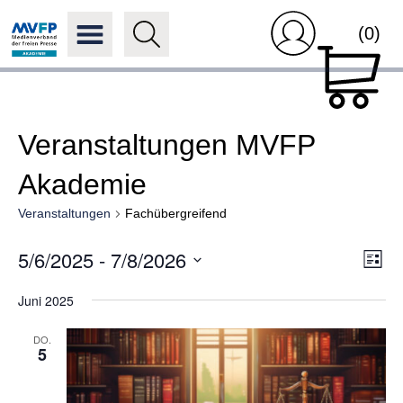
(0)
Veranstaltungen MVFP
Akademie
Veranstaltungen
Fachübergreifend
Ansi
5/6/2025
 - 
7/8/2026
Ver
Liste
Navi
Ans
Datum
Nav
Juni 2025
wählen.
DO.
5