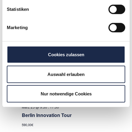
349,00€
Statistiken
DO.
19
Marketing
März 19 @ 9:30
.
16:00
KI strategisch einsetzen
Cookies zulassen
Die Durchführung erfolgt DIGITAL!
Auswahl erlauben
MI.
25
Nur notwendige Cookies
März 25 @ 9:30
.
17:30
Berlin Innovation Tour
590,00€