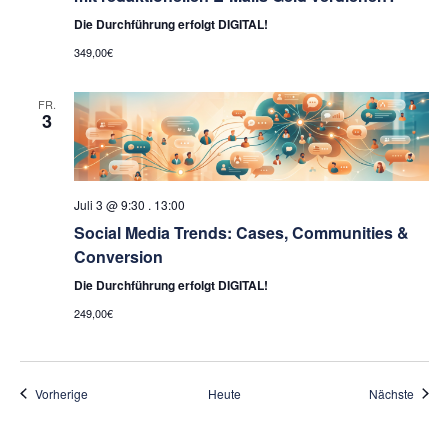
Die Durchführung erfolgt DIGITAL!
349,00€
FR.
3
Juli 3 @ 9:30
.
13:00
Social Media Trends: Cases, Communities &
Conversion
Die Durchführung erfolgt DIGITAL!
249,00€
Veranstaltungen
Veran
Vorherige
Heute
Nächste